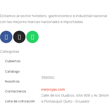
Dotamos al sector hotelero, gastronómico e industrial nacional
con las mejores marcas nacionales e importadas.
F
I
W
a
n
h
c
s
a
e
t
t
Categorías
b
a
s
Cubiertos
Navegación
o
g
a
o
r
p
Productos plásticos
Catálogo
Contacto
k
a
p
(02) 2356357 - (02) 2356050
Servicio Mesa
m
Nosotros
0991357168
gerencia@distribucionesrojas.com
Utensilios
Contáctenos
Oficinas y bodegas: Calle de los Guabos, lote 908 y Av. Simón
Vajilla
Bolívar (Santa Rosa de Pomasqui) Quito - Ecuador
Lista de cotización