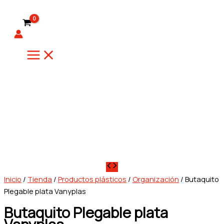
Ir
al
contenido
Inicio
/
Tienda
/
Productos plásticos
/
Organización
/ Butaquito
Plegable plata Vanyplas
Butaquito Plegable plata