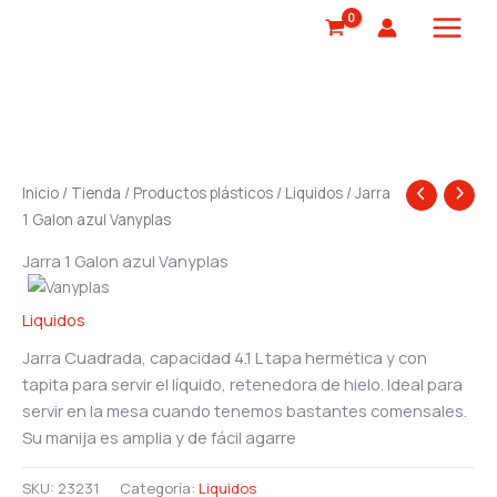
Ir
al
contenido
Inicio
/
Tienda
/
Productos plásticos
/
Liquidos
/ Jarra
1 Galon azul Vanyplas
Jarra 1 Galon azul Vanyplas
Liquidos
Jarra Cuadrada, capacidad 4.1 L tapa hermética y con
tapita para servir el líquido, retenedora de hielo. Ideal para
servir en la mesa cuando tenemos bastantes comensales.
Su manija es amplia y de fácil agarre
SKU:
23231
Categoría:
Liquidos