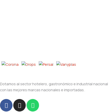
Dotamos al sector hotelero, gastronómico e industrial nacional
con las mejores marcas nacionales e importadas.
F
I
W
a
n
h