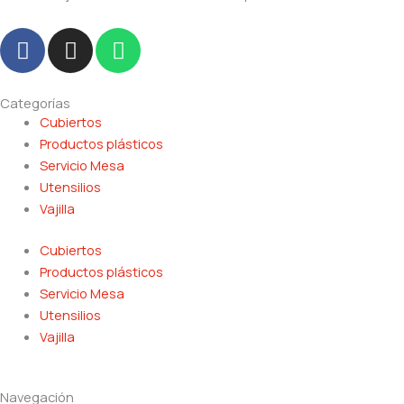
F
I
W
a
n
h
c
s
a
e
t
t
Categorías
b
Cubiertos
a
s
Productos plásticos
o
g
a
Servicio Mesa
o
r
p
Utensilios
k
a
p
Vajilla
m
Cubiertos
Productos plásticos
Servicio Mesa
Utensilios
Vajilla
Navegación