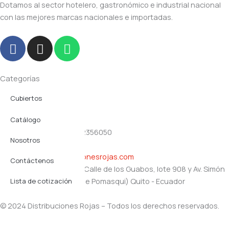
Dotamos al sector hotelero, gastronómico e industrial nacional
con las mejores marcas nacionales e importadas.
F
I
W
a
n
h
c
s
a
e
t
t
Categorías
b
a
s
Cubiertos
Navegación
o
g
a
o
r
p
Productos plásticos
Catálogo
Contacto
k
a
p
(02) 2356357 - (02) 2356050
Servicio Mesa
m
Nosotros
0991357168
gerencia@distribucionesrojas.com
Utensilios
Contáctenos
Oficinas y bodegas: Calle de los Guabos, lote 908 y Av. Simón
Vajilla
Bolívar (Santa Rosa de Pomasqui) Quito - Ecuador
Lista de cotización
© 2024 Distribuciones Rojas – Todos los derechos reservados.