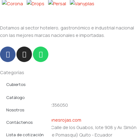
Dotamos al sector hotelero, gastronómico e industrial nacional
con las mejores marcas nacionales e importadas.
F
I
W
a
n
h
c
s
a
e
t
t
Categorías
b
a
s
Cubiertos
Navegación
o
g
a
o
r
p
Productos plásticos
Catálogo
Contacto
k
a
p
(02) 2356357 - (02) 2356050
Servicio Mesa
m
Nosotros
0991357168
gerencia@distribucionesrojas.com
Utensilios
Contáctenos
Oficinas y bodegas: Calle de los Guabos, lote 908 y Av. Simón
Vajilla
Bolívar (Santa Rosa de Pomasqui) Quito - Ecuador
Lista de cotización