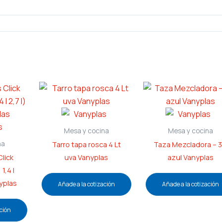
Mesa y cocina
Mesa y cocina
na
Tarro tapa rosca 4 Lt
Taza Mezcladora – 3
lick
uva Vanyplas
azul Vanyplas
 1,4 l
nyplas
Añade a la cotización
Añade a la cotización
ción