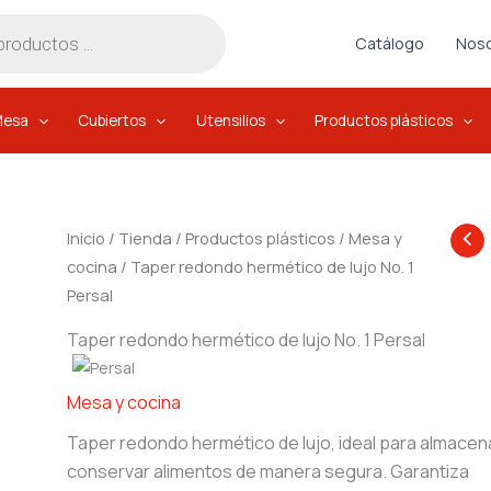
Catálogo
Noso
Mesa
Cubiertos
Utensilios
Productos plásticos
Inicio
/
Tienda
/
Productos plásticos
/
Mesa y
cocina
/ Taper redondo hermético de lujo No. 1
Persal
Taper redondo hermético de lujo No. 1 Persal
Mesa y cocina
Taper redondo hermético de lujo, ideal para almacen
conservar alimentos de manera segura. Garantiza