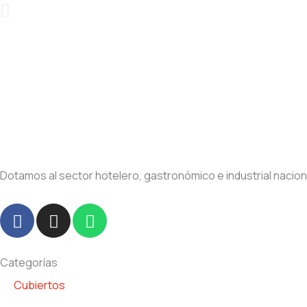
Dotamos al sector hotelero, gastronómico e industrial nacio
F
I
W
a
n
h
c
s
a
e
t
t
Categorías
b
a
s
Cubiertos
o
g
a