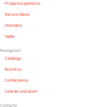
o
r
p
Productos plásticos
k
a
p
m
Servicio Mesa
Utensilios
Vajilla
Navegación
Catálogo
Nosotros
Contáctenos
Lista de cotización
Contacto