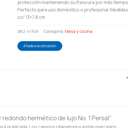
protección manteniendo su frescura por más tiempo
Perfecto para uso doméstico o profesional. Medidas
oz/ 13×7,8 cm
SKU:
41749
Categoría:
Mesa y cocina
Añade a la cotización
r redondo hermético de lujo No. 1 Persal”
erá publicada.
Los campos obligatorios están marcados