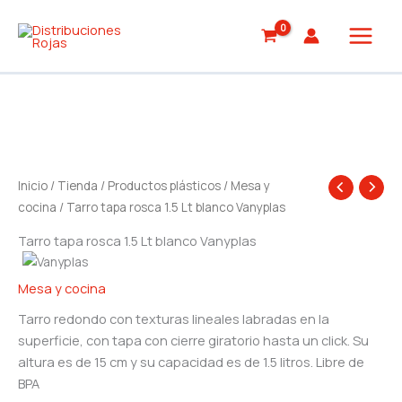
Ir
al
contenido
Inicio
/
Tienda
/
Productos plásticos
/
Mesa y
cocina
/ Tarro tapa rosca 1.5 Lt blanco Vanyplas
Tarro tapa rosca 1.5 Lt blanco Vanyplas
Mesa y cocina
Tarro redondo con texturas lineales labradas en la
superficie, con tapa con cierre giratorio hasta un click. Su
altura es de 15 cm y su capacidad es de 1.5 litros. Libre de
BPA