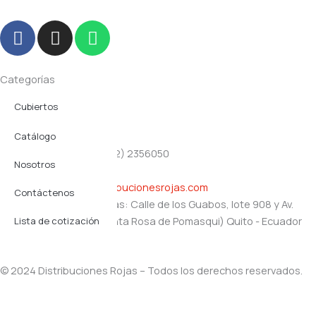
F
I
W
a
n
h
c
s
a
e
t
t
Categorías
b
a
s
Cubiertos
Navegación
o
g
a
o
r
p
Productos plásticos
Catálogo
Contacto
k
a
p
(02) 2356357 - (02) 2356050
Servicio Mesa
m
Nosotros
0991357168
gerencia@distribucionesrojas.com
Utensilios
Contáctenos
Oficinas y bodegas: Calle de los Guabos, lote 908 y Av.
Vajilla
Simón Bolívar (Santa Rosa de Pomasqui) Quito - Ecuador
Lista de cotización
© 2024 Distribuciones Rojas – Todos los derechos reservados.