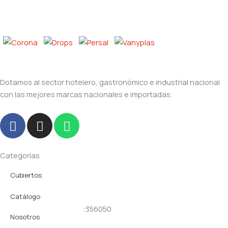
Dotamos al sector hotelero, gastronómico e industrial nacional
con las mejores marcas nacionales e importadas.
F
I
W
a
n
h
c
s
a
e
t
t
Categorías
b
a
s
Cubiertos
Navegación
o
g
a
o
r
p
Productos plásticos
Catálogo
Contacto
k
a
p
(02) 2356357 - (02) 2356050
Servicio Mesa
m
Nosotros
0991357168