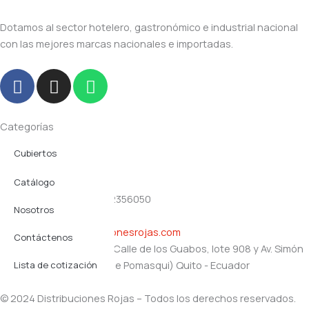
Dotamos al sector hotelero, gastronómico e industrial nacional
con las mejores marcas nacionales e importadas.
F
I
W
a
n
h
c
s
a
e
t
t
Categorías
b
a
s
Cubiertos
Navegación
o
g
a
o
r
p
Productos plásticos
Catálogo
Contacto
k
a
p
(02) 2356357 - (02) 2356050
Servicio Mesa
m
Nosotros
0991357168
gerencia@distribucionesrojas.com
Utensilios
Contáctenos
Oficinas y bodegas: Calle de los Guabos, lote 908 y Av. Simón
Vajilla
Bolívar (Santa Rosa de Pomasqui) Quito - Ecuador
Lista de cotización
© 2024 Distribuciones Rojas – Todos los derechos reservados.