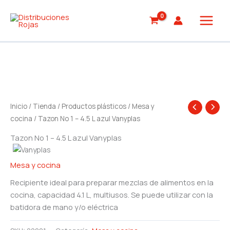
Ir
al
contenido
Inicio
/
Tienda
/
Productos plásticos
/
Mesa y
cocina
/ Tazon No 1 – 4.5 L azul Vanyplas
Tazon No 1 – 4.5 L azul Vanyplas
Mesa y cocina
Recipiente ideal para preparar mezclas de alimentos en la
cocina, capacidad 4.1 L, multiusos. Se puede utilizar con la
batidora de mano y/o eléctrica